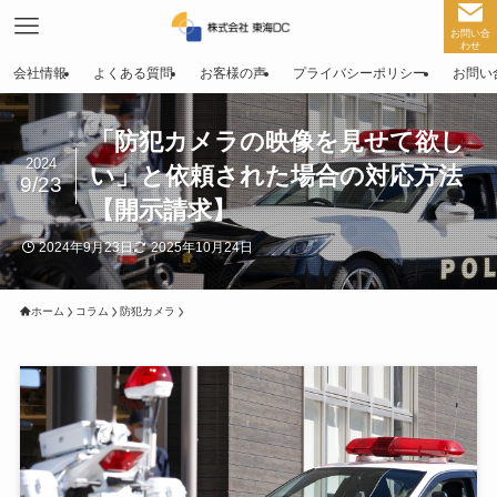
お問い合
わせ
会社情報
よくある質問
お客様の声
プライバシーポリシー
お問い
「防犯カメラの映像を見せて欲し
2024
い」と依頼された場合の対応方法
9/23
【開示請求】
2024年9月23日
2025年10月24日
ホーム
コラム
防犯カメラ