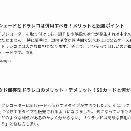
シェードとドラレコは併用すべき！メリットと設置ポイント
イブレコーダーを取り付けても、誤作動や映像の劣化が発生すれば本来
果たせません。 特に夏季は、車内温度が短時間で50℃以上になるケース
、ドラレコには大きな負担となります。 そこで、ぜひ使ってほしいのが
ェードです。直射...
5年8月22日
ウド保存型ドラレコのメリット・デメリット！SDカードと何が
イブレコーダーはSDカードへ保存するタイプが主流でしたが、近年はク
上に保存するタイプも販売されるようになりました。 気になっているも
「どのような利点があるのかよく分からない」「クラウドは高額な費用
う」と悩む方も多い...