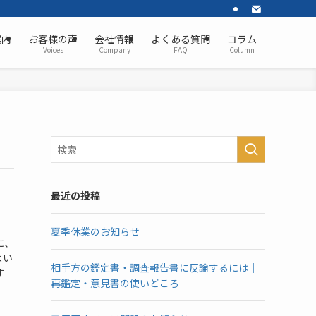
案内
お客様の声
会社情報
よくある質問
コラム
Voices
Company
FAQ
Column
最近の投稿
夏季休業のお知らせ
に、
よい
相手方の鑑定書・調査報告書に反論するには｜
す
再鑑定・意見書の使いどころ