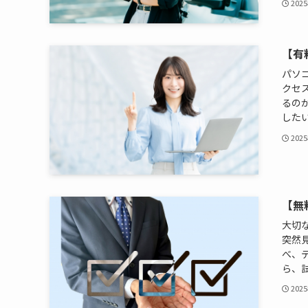
202
【有
パソ
クセ
るの
したい
202
【無
大切
突然
べ、
ら、試
202