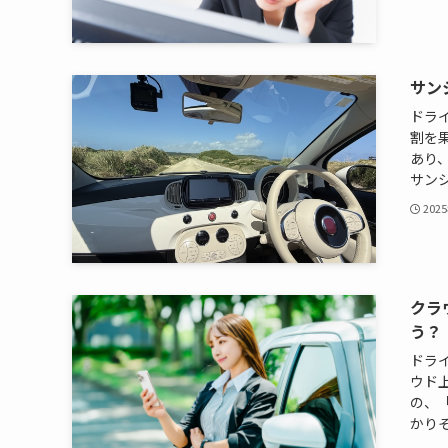
サン
ドラ
割を
あり
サンシ
202
クラ
う？
ドラ
ウド
の、
かりそ