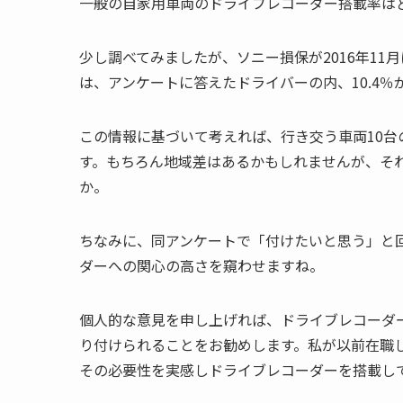
一般の自家用車両のドライブレコーダー搭載率は
少し調べてみましたが、ソニー損保が
2016
年
11
月
は、アンケートに答えたドライバーの内、
10.4
％
この情報
に基づいて考えれば、行き交う車両
10
台
す。もちろん地域差はあるかもしれませんが、そ
か。
ちなみに、同アンケートで「付けたいと思う」と
ダーへの関心の高さを窺わせますね。
個人的な意見を申し上げれば、ドライブレコーダ
り付けられることをお勧めします。私が以前在職
その必要性を実感しドライブレコーダーを搭載し