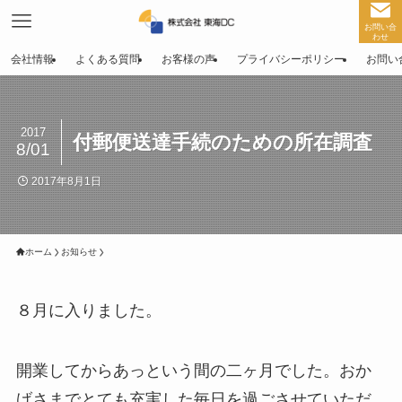
お問い合
わせ
会社情報
よくある質問
お客様の声
プライバシーポリシー
お問い
2017
付郵便送達手続のための所在調査
8/01
2017年8月1日
ホーム
お知らせ
８月に入りました。
開業してからあっという間の二ヶ月でした。おか
げさまでとても充実した毎日を過ごさせていただ